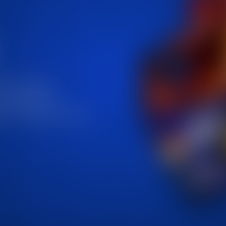
оти и бонуси,
регистрирање на
 се стекнува со право