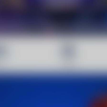
0+
58
ни
Клубови