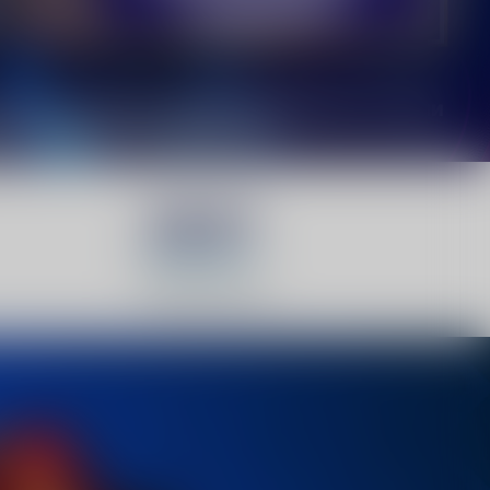
2837
Играчки места