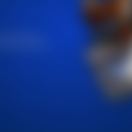
и во Ваша близина,
 спортски и културни