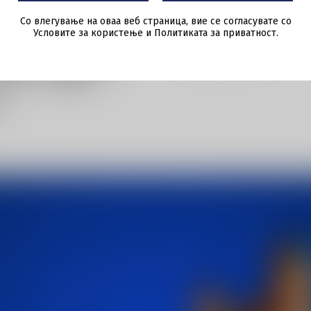
уникатно искуство за си
Со влегување на оваа веб страница, вие се согласувате со
Условите за користење и Политиката за приватност.
Клубови