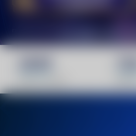
2009
73
Година на основање
Вработе