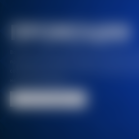
ПРОМОЦИИ
Во своeто портфолио ADMIRAL има голем број на џекп
прогресивни и временски, глобални и локални. Со 
софистицираниот БОНУС СИСТЕМ, секој логиран играч
на посебни бенефиции.
Кон сите промоции