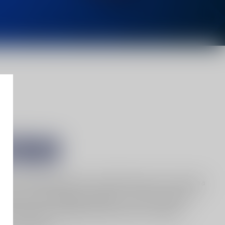
ОВИ
тен во Македонија уште од 2009 година и ја покрива
уксузни и ексклузивни клубови. Со богат избор на
 технологија и професионална услуга, создава