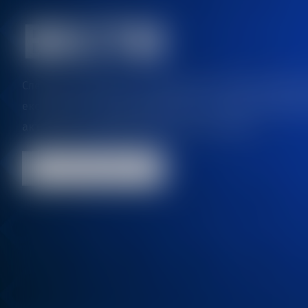
ВЕСТИ
Следете ги новостите за најновите отворени клубов
ексклузивни понуди и бидете во тек и дел од нашите
активности, хуманитарни настани и акции.
Кон сите вести