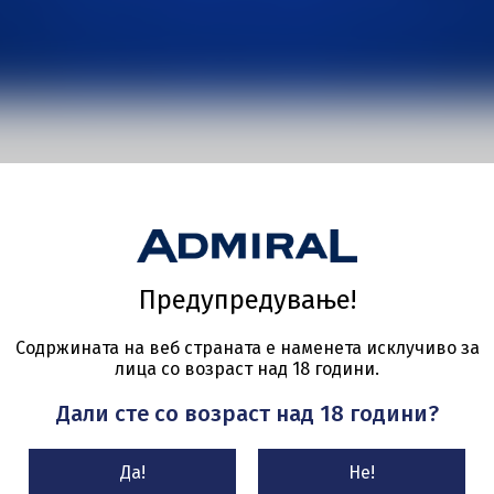
КЛУБ
Предупредување!
Содржината на веб страната е наменета исклучиво за
лица со возраст над 18 години.
Брендот ADMIRAL е прису
Дали сте со возраст над 18 години?
целата земја со своите л
игри и апарати, модерна
Да!
Не!