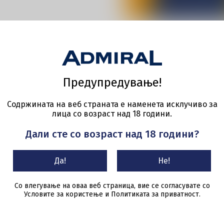
иции:
Предупредување!
Содржината на веб страната е наменета исклучиво за
лица со возраст над 18 години.
Дали сте со возраст над 18 години?
Да!
Не!
перспективна, но и
Со влегување на оваа веб страница, вие се согласувате со
Условите за користење и Политиката за приватност.
и комуникациски вештини,
рана, динамичен си и