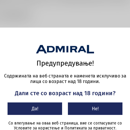
напредување
ност во решавање на конфликти
јалност
Предупредување!
дух
на работните обврски
Содржината на веб страната е наменета исклучиво за
лица со возраст над 18 години.
и средства
Дали сте со возраст над 18 години?
а клиенти
лно
Да!
Не!
плицирај и вработи се како Касиер/ка и биди дел 
Со влегување на оваа веб страница, вие се согласувате со
рани во потесен круг, ќе бидете повикани на интерв
Условите за користење и Политиката за приватност.